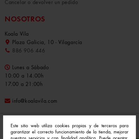
Cancelar o devolver un pedido
NOSOTROS
Koala Vila
Plaza Galicia, 10 - Vilagarcía
886 906 446
Lunes a Sábado
10:00 a 14:00h
17:00 a 21:00h
info@koalavila.com
Este sitio web utiliza cookies propias y de terceros para
garantizar el correcto funcionamiento de la tienda, mejorar
nuestros servicios y con finalidad analítica. Puede aceptar,