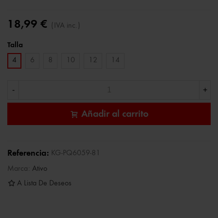
18,99 €
(IVA inc.)
Talla
4
6
8
10
12
14
-
+
Añadir al carrito
Referencia:
KG-PQ6059-81
Marca:
Ativo
A Lista De Deseos