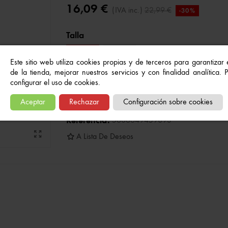
16,09 €
(IVA inc.)
22,99 €
-30%
Talla
11/12
13/14
Este sitio web utiliza cookies propias y de terceros para garantizar
de la tienda, mejorar nuestros servicios y con finalidad analítica.
Añadir al carrito
configurar el uso de cookies.
-
+
Aceptar
Rechazar
Configuración sobre cookies
Referencia:
5606649459893
A Lista De Deseos