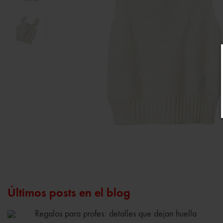
Últimos posts en el blog
Regalos para profes: detalles que dejan huella