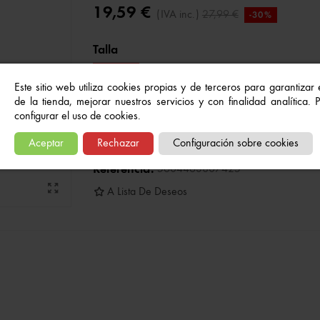
19,59 €
(IVA inc.)
27,99 €
-30%
Talla
13/14
Este sitio web utiliza cookies propias y de terceros para garantizar
de la tienda, mejorar nuestros servicios y con finalidad analítica.
Añadir al carrito
configurar el uso de cookies.
-
+
Aceptar
Rechazar
Configuración sobre cookies
Referencia:
5604463807425
A Lista De Deseos