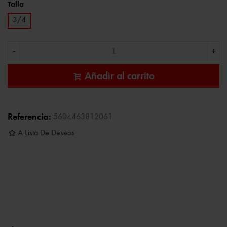
Talla
3/4
-
+
Añadir al carrito
Referencia:
5604463812061
A Lista De Deseos