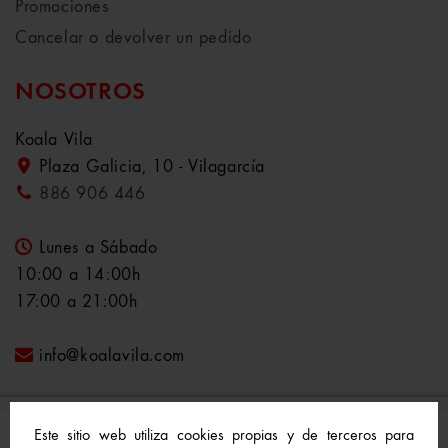
Promociones
Cancelar o devolver un pedido
NOSOTROS
Koala Vila
Plaza Galicia, 10 - Vilagarcía
886 906 446
Lunes a Sábado
10:00 a 14:00h
17:00 a 21:00h
info@koalavila.com
Este sitio web utiliza cookies propias y de terceros para