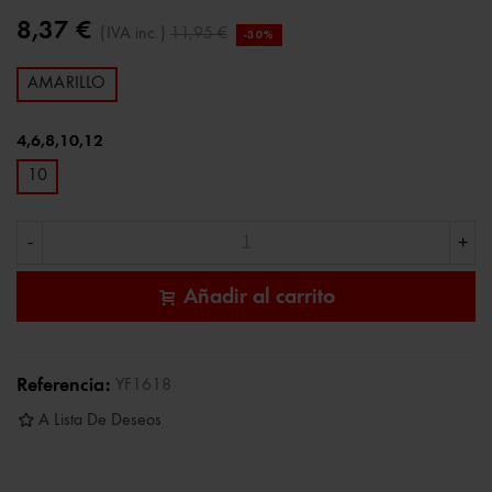
8,37 €
(IVA inc.)
11,95 €
-30%
AMARILLO
4,6,8,10,12
10
-
+
Añadir al carrito
Referencia:
YF1618
A Lista De Deseos