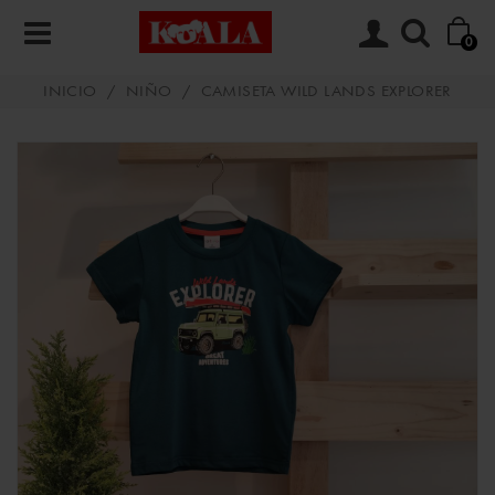
0
INICIO
/
NIÑO
/
CAMISETA WILD LANDS EXPLORER