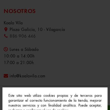
NOSOTROS
Koala Vila
Plaza Galicia, 10 - Vilagarcía
886 906 446
Lunes a Sábado
10:00 a 14:00h
17:00 a 21:00h
info@koalavila.com
Este sitio web utiliza cookies propias y de terceros para
garantizar el correcto funcionamiento de la tienda, mejorar
nuestros servicios y con finalidad analítica. Puede aceptar,
© 2021-2022 Koala Vila™. Todos los derechos