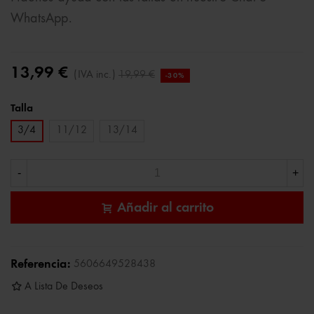
WhatsApp.
13,99 €
(IVA inc.)
19,99 €
-30%
Talla
3/4
11/12
13/14
-
+
Añadir al carrito
Referencia:
5606649528438
A Lista De Deseos