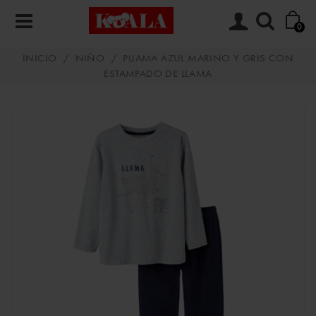
0
INICIO
/
NIÑO
/
PIJAMA AZUL MARINO Y GRIS CON
ESTAMPADO DE LLAMA