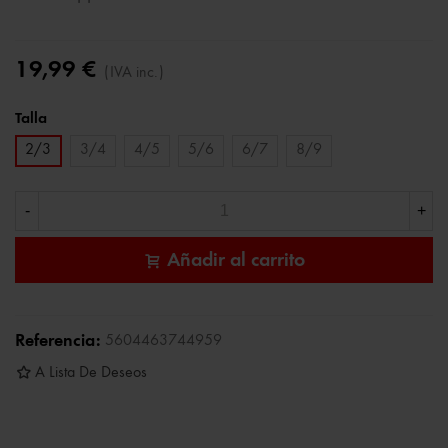
19,99 €
(IVA inc.)
Talla
2/3
3/4
4/5
5/6
6/7
8/9
-
+
Añadir al carrito
Referencia:
5604463744959
A Lista De Deseos