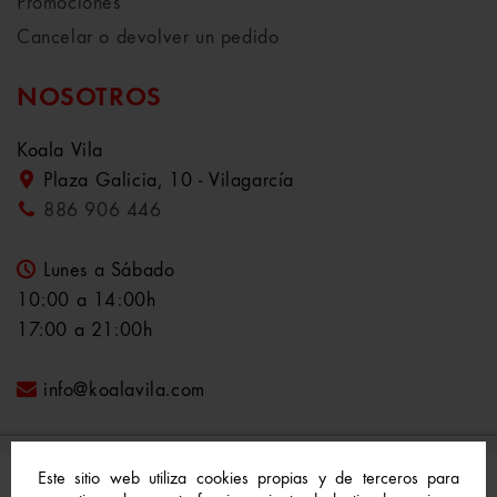
Promociones
Cancelar o devolver un pedido
NOSOTROS
Koala Vila
Plaza Galicia, 10 - Vilagarcía
886 906 446
Lunes a Sábado
10:00 a 14:00h
17:00 a 21:00h
info@koalavila.com
Este sitio web utiliza cookies propias y de terceros para