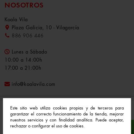
NOSOTROS
Koala Vila
Plaza Galicia, 10 - Vilagarcía
886 906 446
Lunes a Sábado
10:00 a 14:00h
17:00 a 21:00h
info@koalavila.com
Este sitio web utiliza cookies propias y de terceros para
garantizar el correcto funcionamiento de la tienda, mejorar
nuestros servicios y con finalidad analítica. Puede aceptar,
© 2021-2022 Koala Vila™. Todos los derechos
rechazar o configurar el uso de cookies.
reservados