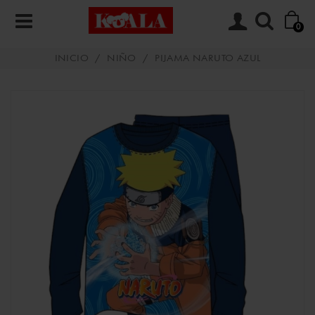
0
INICIO
/
NIÑO
/
PIJAMA NARUTO AZUL