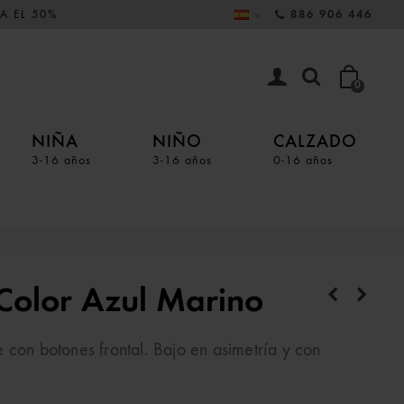
A EL 50%
886 906 446
0
NIÑA
NIÑO
CALZADO
3-16 años
3-16 años
0-16 años
Color Azul Marino
 con botones frontal. Bajo en asimetría y con