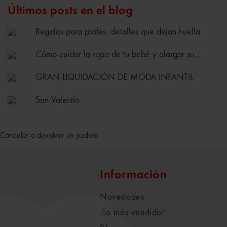
Últimos posts en el blog
Regalos para profes: detalles que dejan huella
Cómo cuidar la ropa de tu bebé y alargar su...
GRAN LIQUIDACIÓN DE MODA INFANTIL
San Valentín
Cancelar o devolver un pedido
Información
Novedades
¡Lo más vendido!