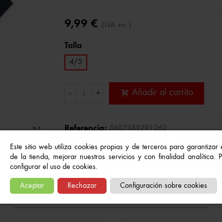
9,99 €
(IVA inc.)
Talla
4/5
Añadir al carrito
-
+
Referencia:
5607389291262
A Lista De Deseos
Este sitio web utiliza cookies propias y de terceros para garantizar
de la tienda, mejorar nuestros servicios y con finalidad analítica.
configurar el uso de cookies.
Aceptar
Rechazar
Configuración sobre cookies
Quizás también te gusten...