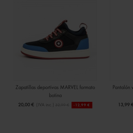
Zapatillas deportivas MARVEL formato
Pantalón 
botina
20,00 €
(IVA inc.)
13,99 
32,99 €
-12,99 €