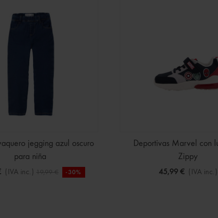
vaquero jegging azul oscuro
Deportivas Marvel con l
para niña
Zippy
€
(IVA inc.)
45,99 €
(IVA inc.)
19,99 €
-30%