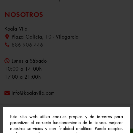
NOSOTROS
Koala Vila
Plaza Galicia, 10 - Vilagarcía
886 906 446
Lunes a Sábado
10:00 a 14:00h
17:00 a 21:00h
info@koalavila.com
Este sitio web utiliza cookies propias y de terceros para
garantizar el correcto funcionamiento de la tienda, mejorar
nuestros servicios y con finalidad analítica. Puede aceptar,
© 2021-2022 Koala Vila™. Todos los derechos