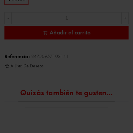
MADERA
-
+
Añadir al carrito
Referencia:
84730957102141
A Lista De Deseos
Quizás también te gusten...