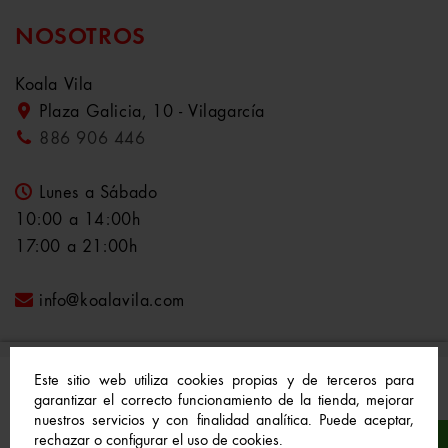
NOSOTROS
Koala Vila
Plaza Galicia, 10 - Vilagarcía
886 906 446
Lunes a Sábado
10:00 a 14:00h
17:00 a 21:00h
info@koalavila.com
Este sitio web utiliza cookies propias y de terceros para
garantizar el correcto funcionamiento de la tienda, mejorar
nuestros servicios y con finalidad analítica. Puede aceptar,
© 2021-2022 Koala Vila™. Todos los derechos
rechazar o configurar el uso de cookies.