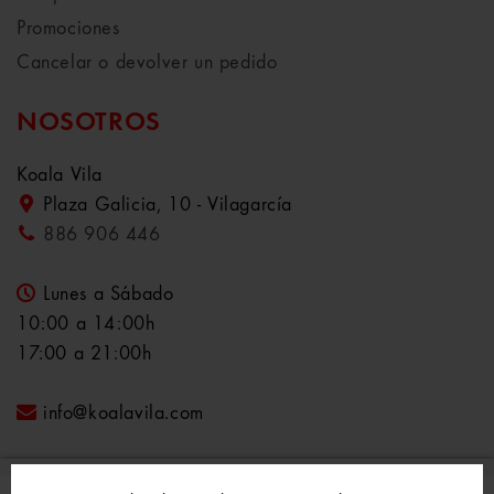
Promociones
Cancelar o devolver un pedido
NOSOTROS
Koala Vila
Plaza Galicia, 10 - Vilagarcía
886 906 446
Lunes a Sábado
10:00 a 14:00h
17:00 a 21:00h
info@koalavila.com