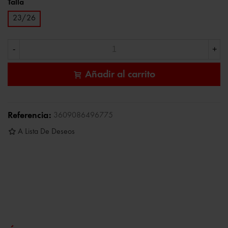
Talla
23/26
-
+
Añadir al carrito
Referencia:
3609086496775
A Lista De Deseos