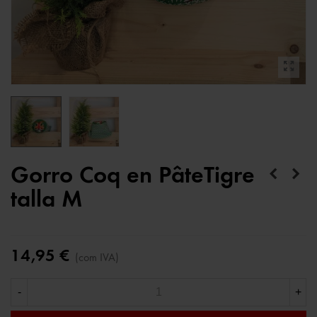
Gorro Coq en PâteTigre
talla M
14,95 €
(com IVA)
-
+