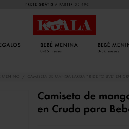
FRETE GRÁTIS
A PARTIR DE 49€
EGALOS
BEBÉ MENINA
BEBÉ MEN
0-36 meses
0-36 meses
É MENINO
/
CAMISETA DE MANGA LARGA " RIDE TO LIVE" EN C
Camiseta de manga l
en Crudo para Beb