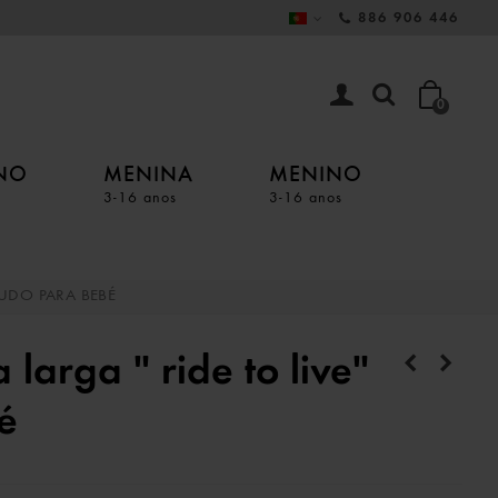
886 906 446
0
INO
MENINA
MENINO
3-16 anos
3-16 anos
RUDO PARA BEBÉ
arga " ride to live"
é