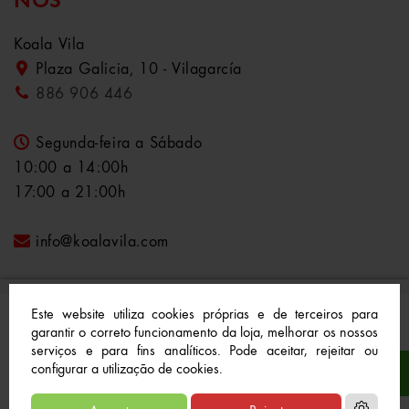
NÓS
Koala Vila
Plaza Galicia, 10 - Vilagarcía
886 906 446
Segunda-feira a Sábado
10:00 a 14:00h
17:00 a 21:00h
info@koalavila.com
Este website utiliza cookies próprias e de terceiros para
garantir o correto funcionamento da loja, melhorar os nossos
serviços e para fins analíticos. Pode aceitar, rejeitar ou
© 2021-2022 Koala Vila™. Todos os direitos
configurar a utilização de cookies.
reservados