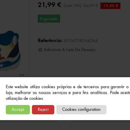
21,99 €
(com IVA)
36,99 €
-15,00 €
Esgotado
Referência:
8054708344364
Adicionar A Lista De Desejos
Este website utiliza cookies próprias e de terceiros para garantir 
loja, melhorar os nossos serviços e para fins analíticos. Pode aceita
utilização de cookies.
Produtos relacionados
Accept
Reject
Cookies configuration