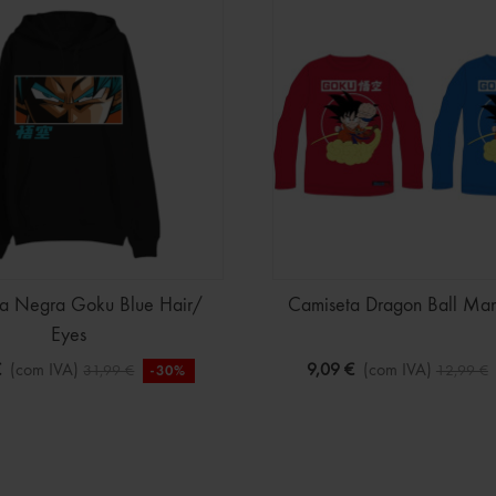
a Negra Goku Blue Hair/
Camiseta Dragon Ball Ma
Eyes
€
(com IVA)
9,09 €
(com IVA)
31,99 €
12,99 €
-30%