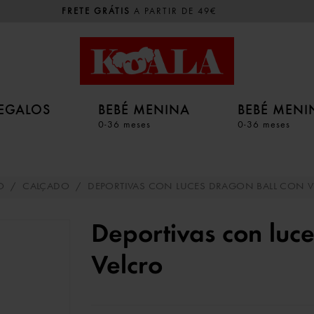
FRETE GRÁTIS
A PARTIR DE 49€
EGALOS
BEBÉ MENINA
BEBÉ MEN
0-36 meses
0-36 meses
O
/
CALÇADO
/
DEPORTIVAS CON LUCES DRAGON BALL CON V
Deportivas con luc
Velcro