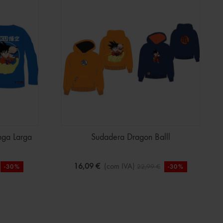
nga Larga
Sudadera Dragon Balll
16,09 €
(com IVA)
22,99 €
-30%
-30%