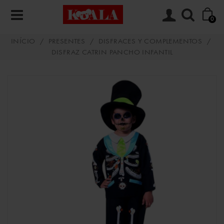
0
INÍCIO
/
PRESENTES
/
DISFRACES Y COMPLEMENTOS
/
DISFRAZ CATRIN PANCHO INFANTIL