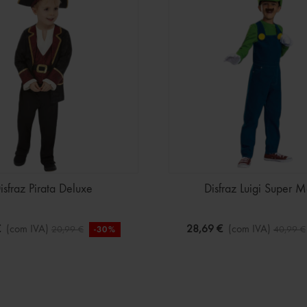
isfraz Pirata Deluxe
Disfraz Luigi Super M
€
(com IVA)
28,69 €
(com IVA)
20,99 €
40,99 €
-30%