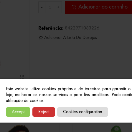
Adicionar ao carrinho
-
+
Referência:
8422971083226
Adicionar A Lista De Desejos
Este website utiliza cookies próprias e de terceiros para garantir 
loja, melhorar os nossos serviços e para fins analíticos. Pode aceita
utilização de cookies.
Produtos relacionados
Accept
Reject
Cookies configuration