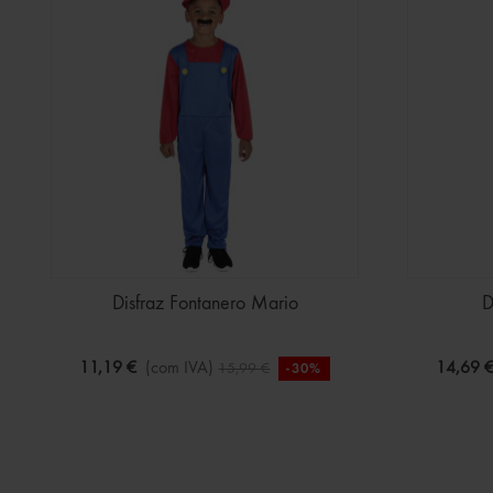
Disfraz Fontanero Mario
D
11,19 €
(com IVA)
14,69 
15,99 €
-30%