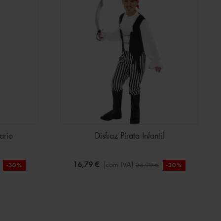
ario
Disfraz Pirata Infantil
16,79 €
(com IVA)
23,99 €
-30%
-30%