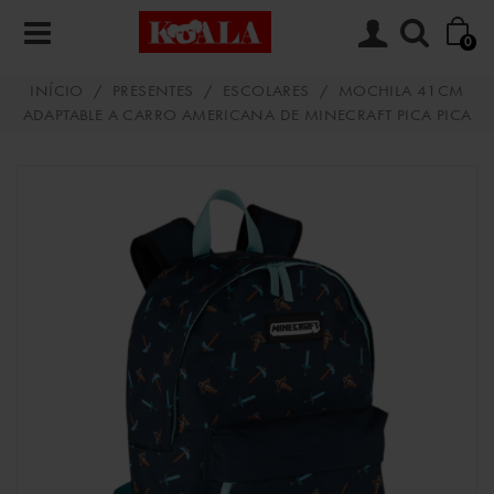
0
INÍCIO
/
PRESENTES
/
ESCOLARES
/
MOCHILA 41CM
ADAPTABLE A CARRO AMERICANA DE MINECRAFT PICA PICA