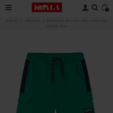
0
INÍCIO
/
MENINO
/
BERMUDA DE FELPA PARA NIÑO EN
COLOR GRIS