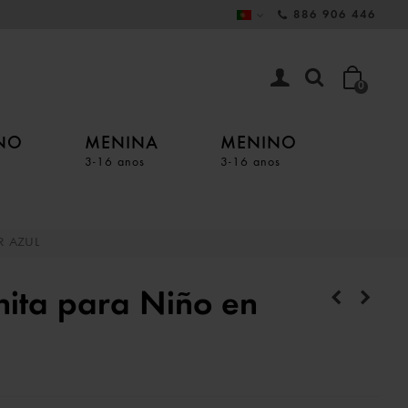
886 906 446
0
INO
MENINA
MENINO
3-16 anos
3-16 anos
R AZUL
nita para Niño en