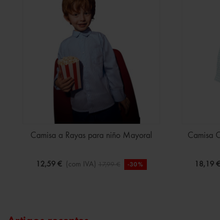
Camisa a Rayas para niño Mayoral
Camisa C
12,59 €
(com IVA)
18,19 
17,99 €
-30%