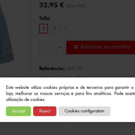
32,95 €
(com IVA)
Talla
3
4
5
Adicionar ao carrinho
-
+
Referência:
308157
Adicionar A Lista De Desejos
Este website utiliza cookies próprias e de terceiros para garantir 
loja, melhorar os nossos serviços e para fins analíticos. Pode aceita
utilização de cookies.
Produtos relacionados
Accept
Reject
Cookies configuration