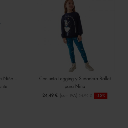
a Niño –
Conjunto Legging y Sudadera Ballet
ante
para Niña
24,49 €
(com IVA)
34,99 €
-30%