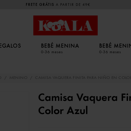
FRETE GRÁTIS
A PARTIR DE 49€
EGALOS
BEBÉ MENINA
BEBÉ MEN
0-36 meses
0-36 meses
O
/
MENINO
/
CAMISA VAQUERA FINITA PARA NIÑO EN COLO
Camisa Vaquera Fi
Color Azul