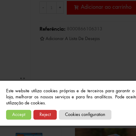
Adicionar ao carrinho
-
+
Referência:
8000866106313
Adicionar A Lista De Desejos
Este website utiliza cookies próprias e de terceiros para garantir 
loja, melhorar os nossos serviços e para fins analíticos. Pode aceita
utilização de cookies.
Produtos relacionados
Accept
Reject
Cookies configuration