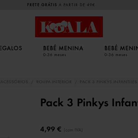
FRETE GRÁTIS
A PARTIR DE 49€
EGALOS
BEBÉ MENINA
BEBÉ MEN
0-36 meses
0-36 meses
ACESSÓRIOS
/
ROUPA INTERIOR
/
PACK 3 PINKYS INFANTILES 
Pack 3 Pinkys Infant
4,99 €
(com IVA)