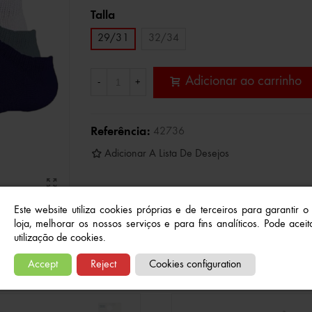
Talla
29/31
32/34
Adicionar ao carrinho
-
+
Referência:
42736
Adicionar A Lista De Desejos
Este website utiliza cookies próprias e de terceiros para garantir 
loja, melhorar os nossos serviços e para fins analíticos. Pode aceita
utilização de cookies.
Produtos relacionados
Accept
Reject
Cookies configuration