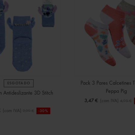
Pack 3 Pares Calcetines T
ESGOTADO
Peppa Pig
n Antideslizante 3D Stitch
3,47 €
(com IVA)
4,95 €
€
(com IVA)
9,99 €
-30%