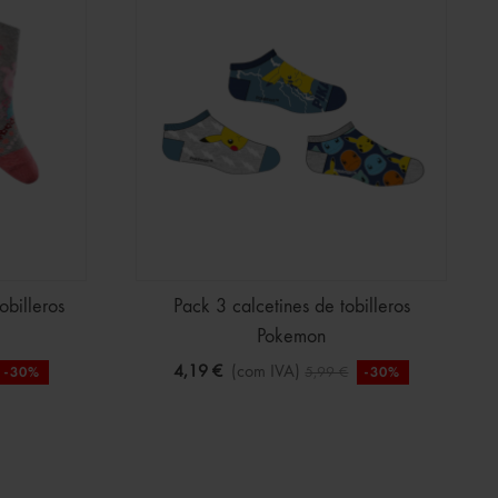
obilleros
Pack 3 calcetines de tobilleros
Pokemon
4,19 €
(com IVA)
5,99 €
-30%
-30%