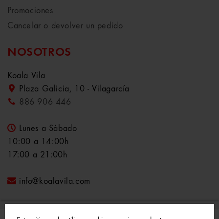
Promociones
Cancelar o devolver un pedido
NOSOTROS
Koala Vila
Plaza Galicia, 10 - Vilagarcía
886 906 446
Lunes a Sábado
10:00 a 14:00h
17:00 a 21:00h
info@koalavila.com