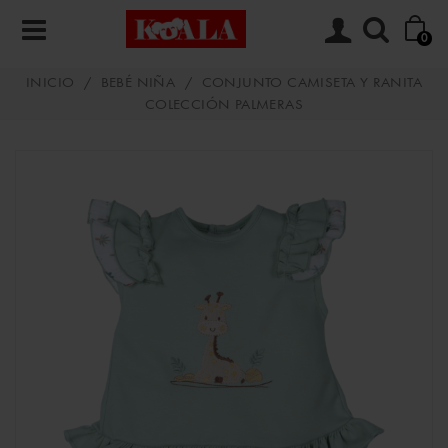
0
INICIO
/
BEBÉ NIÑA
/
CONJUNTO CAMISETA Y RANITA
COLECCIÓN PALMERAS