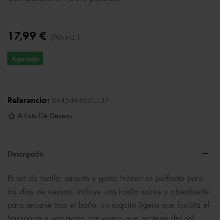
17,99 €
(IVA inc.)
Agotado
Referencia:
8445484620337
A Lista De Deseos
Descripción
El set de toalla, saquito y gorra Frozen es perfecto para
los días de verano. Incluye una toalla suave y absorbente
para secarse tras el baño, un saquito ligero que facilita el
transporte y una gorra con visera que protege del sol