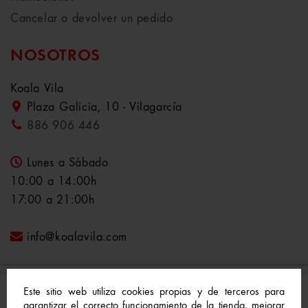
Cancelar o devolver un pedido
NOSOTROS
Koala Vila
Plaza Galicia, 10 - Vilagarcía
886 906 446
Lunes a Sábado
10:00 a 14:00h
17:00 a 21:00h
info@koalavila.com
Este sitio web utiliza cookies propias y de terceros para
garantizar el correcto funcionamiento de la tienda, mejorar