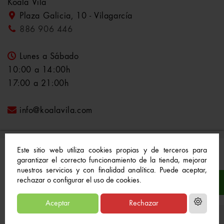
Koala Vila
Plaza Galicia, 10 - Vilagarcía
886 906 446
Lunes a Sábado
10:00 a 14:00h
17:00 a 21:00h
info@koalavila.com
Este sitio web utiliza cookies propias y de terceros para
garantizar el correcto funcionamiento de la tienda, mejorar
nuestros servicios y con finalidad analítica. Puede aceptar,
© 2021-2022 Koala Vila™. Todos los derechos
rechazar o configurar el uso de cookies.
reservados
Aceptar
Rechazar