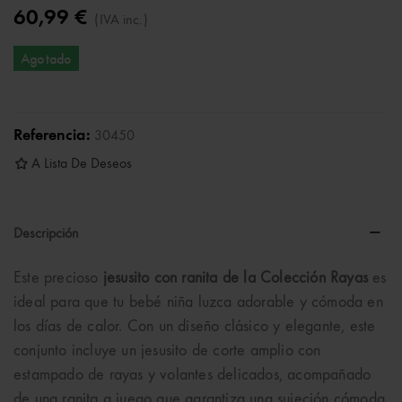
60,99 €
(IVA inc.)
Agotado
Referencia:
30450
A Lista De Deseos
Descripción
Este precioso
jesusito con ranita de la Colección Rayas
es
ideal para que tu bebé niña luzca adorable y cómoda en
los días de calor. Con un diseño clásico y elegante, este
conjunto incluye un jesusito de corte amplio con
estampado de rayas y volantes delicados, acompañado
de una ranita a juego que garantiza una sujeción cómoda