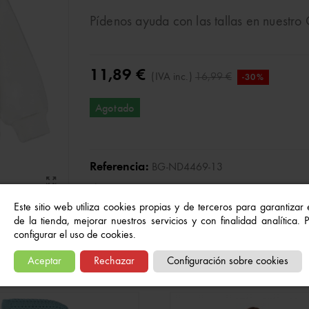
Pídenos ayuda con las tallas en nuestr
11,89 €
(IVA inc.)
16,99 €
-30%
Agotado
Referencia:
BG-ND4469-13
A Lista De Deseos
Este sitio web utiliza cookies propias y de terceros para garantizar
de la tienda, mejorar nuestros servicios y con finalidad analítica.
configurar el uso de cookies.
Quizás también te gusten...
Aceptar
Rechazar
Configuración sobre cookies