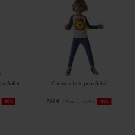
ra Ballet
Camiseta León para Bebé
7,69 €
(IVA inc.)
10,99 €
-30%
-30%