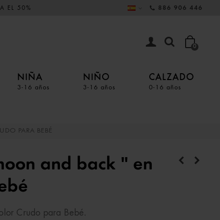
A EL 50%
886 906 446
0
NIÑA
NIÑO
CALZADO
3-16 años
3-16 años
0-16 años
UDO PARA BEBÉ
moon and back " en
Bebé
color Crudo para Bebé.