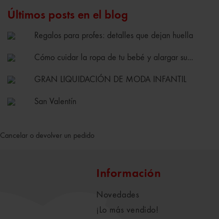
Últimos posts en el blog
Regalos para profes: detalles que dejan huella
Cómo cuidar la ropa de tu bebé y alargar su...
GRAN LIQUIDACIÓN DE MODA INFANTIL
San Valentín
Cancelar o devolver un pedido
Información
Novedades
¡Lo más vendido!