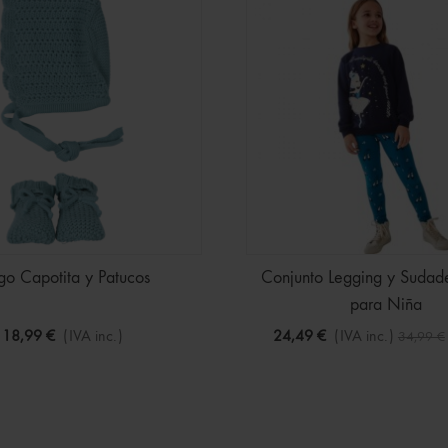
go Capotita y Patucos
Conjunto Legging y Sudade
para Niña
18,99 €
(IVA inc.)
24,49 €
(IVA inc.)
34,99 €