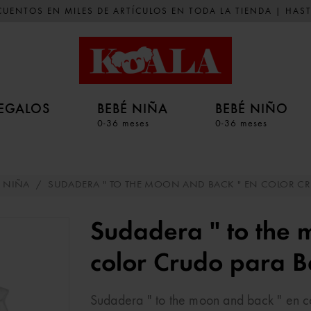
UENTOS EN MILES DE ARTÍCULOS EN TODA LA TIENDA | HAST
EGALOS
BEBÉ NIÑA
BEBÉ NIÑO
0-36 meses
0-36 meses
É NIÑA
/
SUDADERA " TO THE MOON AND BACK " EN COLOR CR
Sudadera " to the 
color Crudo para 
Sudadera " to the moon and back " en 