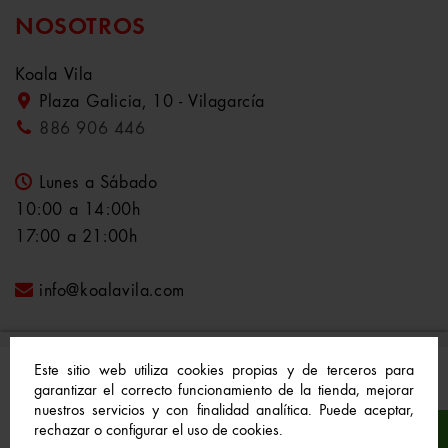
NOSOTROS
Koala Vila
Plaza Galicia, 10 - Vilagarcía
886 906 446
Lunes a Sábado
10:00 a 14:00h
17:00 a 21:00h
info@koalavila.com
Este sitio web utiliza cookies propias y de terceros para
garantizar el correcto funcionamiento de la tienda, mejorar
nuestros servicios y con finalidad analítica. Puede aceptar,
© 2021-2022 Koala Vila™. Todos los derechos
rechazar o configurar el uso de cookies.
reservados