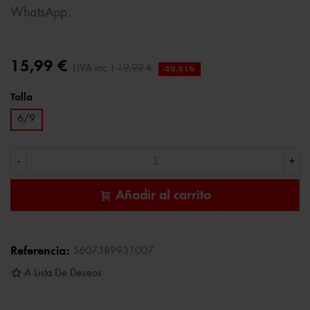
WhatsApp.
15,99 €
(IVA inc.)
19,99 €
-20,01%
Talla
6/9
-
+
Añadir al carrito
Referencia:
5607389931007
A Lista De Deseos