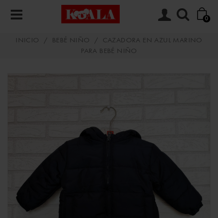
0
INICIO
/
BEBÉ NIÑO
/
CAZADORA EN AZUL MARINO
PARA BEBÉ NIÑO