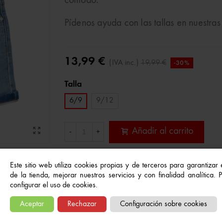
cómodo.
Pídenos ayuda con las tallas en nuestras
13,99 €
(IVA inc.)
19,99 €
-30%
Talla
6/9
9/12
Añadir al carrito
-
+
Este sitio web utiliza cookies propias y de terceros para garantizar
Referencia:
5606649539908
de la tienda, mejorar nuestros servicios y con finalidad analítica.
A Lista De Deseos
configurar el uso de cookies.
Aceptar
Rechazar
Configuración sobre cookies