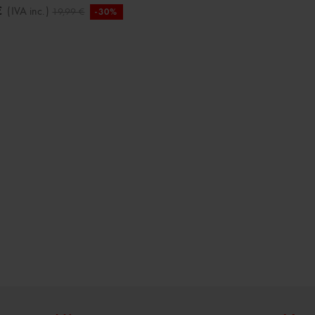
€
(IVA inc.)
19,99 €
-30%