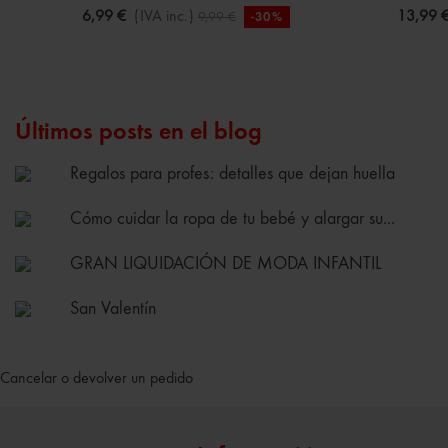
6,99 €
(IVA inc.)
13,99 
9,99 €
-30%
Últimos posts en el blog
Regalos para profes: detalles que dejan huella
Cómo cuidar la ropa de tu bebé y alargar su...
GRAN LIQUIDACIÓN DE MODA INFANTIL
San Valentín
Cancelar o devolver un pedido