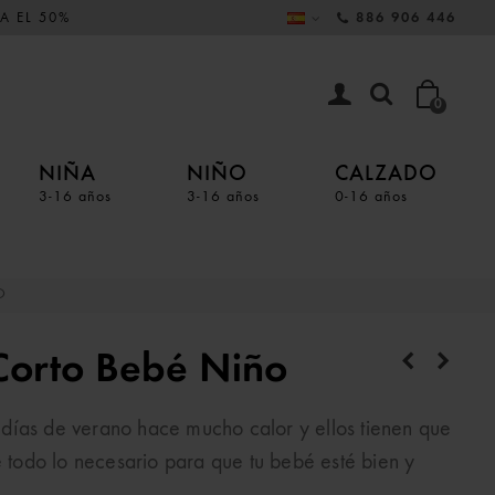
A EL 50%
886 906 446
0
NIÑA
NIÑO
CALZADO
3-16 años
3-16 años
0-16 años
O
Corto Bebé Niño
días de verano hace mucho calor y ellos tienen que
e todo lo necesario para que tu bebé esté bien y