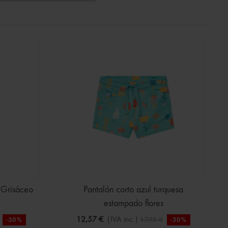
 Grisáceo
Pantalón corto azul turquesa
estampado flores
12,57 €
(IVA inc.)
17,95 €
-30%
-30%