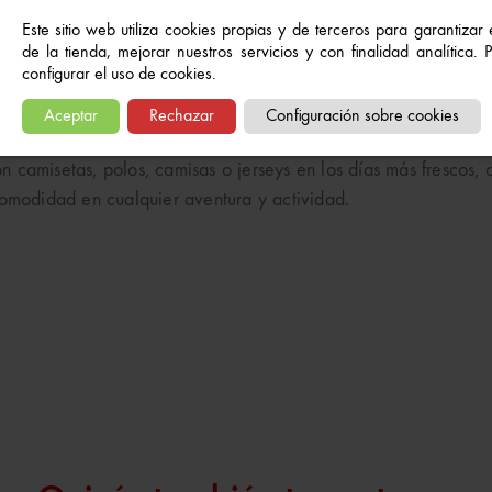
Este sitio web utiliza cookies propias y de terceros para garantizar
de la tienda, mejorar nuestros servicios y con finalidad analítica.
configurar el uso de cookies.
Aceptar
Rechazar
Configuración sobre cookies
py es una opción elegante y práctica para el día a día de los
 camisetas, polos, camisas o jerseys en los días más frescos,
comodidad en cualquier aventura y actividad.