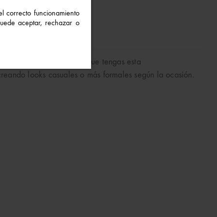
 el correcto funcionamiento
 Puede aceptar, rechazar o
 niños o para los eventos que tengas esta
 creando looks casuales o más formales según la ocasión.