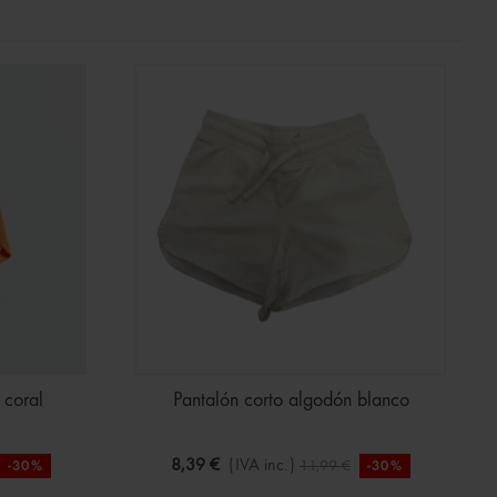
 coral
Pantalón corto algodón blanco
8,39 €
(IVA inc.)
11,99 €
-30%
-30%