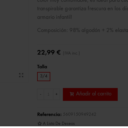
color muy combinable, es ideal para cual
transpirable garantiza frescura en los d
armario infantil!
Composición: 98% algodón + 2% elast
22,99 €
(IVA inc.)
Talla
3/4
Añadir al carrito
-
+
Referencia:
5609150949242
A Lista De Deseos