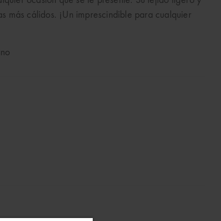
quier ocasión que se te presente. Su tejido ligero y
ías más cálidos. ¡Un imprescindible para cualquier
ano