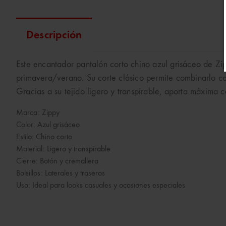
Descripción
Este encantador pantalón corto chino azul grisáceo de Zip
primavera/verano. Su corte clásico permite combinarlo con
Gracias a su tejido ligero y transpirable, aporta máxima 
Marca: Zippy
Color: Azul grisáceo
Estilo: Chino corto
Material: Ligero y transpirable
Cierre: Botón y cremallera
Bolsillos: Laterales y traseros
Uso: Ideal para looks casuales y ocasiones especiales