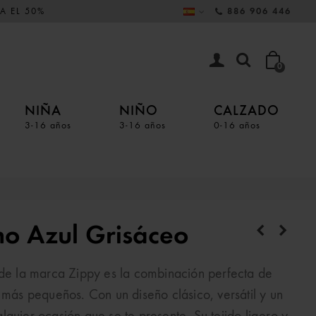
A EL 50%
886 906 446
0
NIÑA
NIÑO
CALZADO
3-16 años
3-16 años
0-16 años
no Azul Grisáceo
 de la marca Zippy es la combinación perfecta de
 más pequeños. Con un diseño clásico, versátil y un