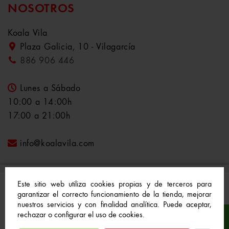
NOSOTROS
Koala Vila
Plaza Galicia, 10 - Vilagarcía
886 906 446
Lunes a Sábado
10:00 a 14:00h
17:00 a 21:00h
info@koalavila.com
Este sitio web utiliza cookies propias y de terceros para
garantizar el correcto funcionamiento de la tienda, mejorar
nuestros servicios y con finalidad analítica. Puede aceptar,
© 2021-2022 Koala Vila™. Todos los derechos
rechazar o configurar el uso de cookies.
reservados