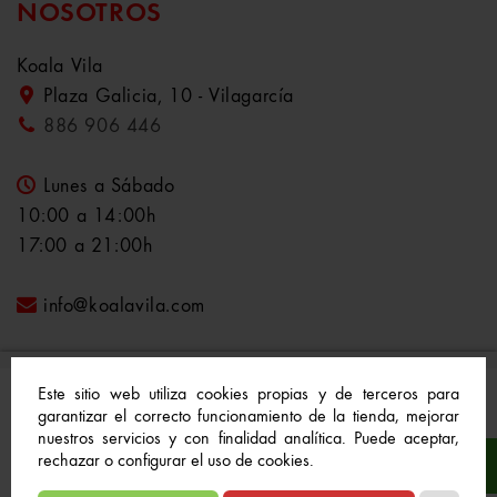
NOSOTROS
Koala Vila
Plaza Galicia, 10 - Vilagarcía
886 906 446
Lunes a Sábado
10:00 a 14:00h
17:00 a 21:00h
info@koalavila.com
Este sitio web utiliza cookies propias y de terceros para
garantizar el correcto funcionamiento de la tienda, mejorar
nuestros servicios y con finalidad analítica. Puede aceptar,
© 2021-2022 Koala Vila™. Todos los derechos
rechazar o configurar el uso de cookies.
reservados