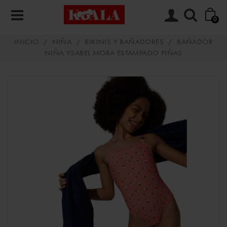
0
INICIO
/
NIÑA
/
BIKINIS Y BAÑADORES
/
BAÑADOR
NIÑA YSABEL MORA ESTAMPADO PIÑAS