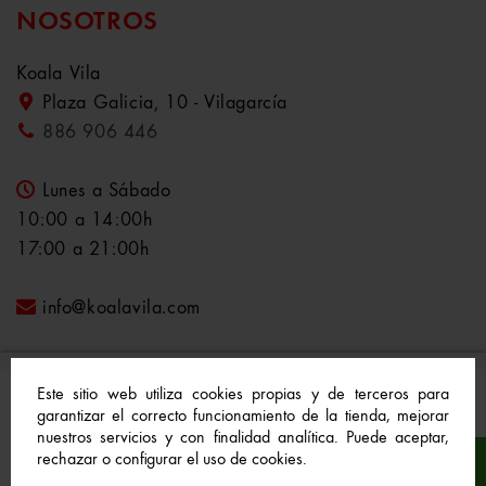
NOSOTROS
Koala Vila
Plaza Galicia, 10 - Vilagarcía
886 906 446
Lunes a Sábado
10:00 a 14:00h
17:00 a 21:00h
info@koalavila.com
Este sitio web utiliza cookies propias y de terceros para
garantizar el correcto funcionamiento de la tienda, mejorar
nuestros servicios y con finalidad analítica. Puede aceptar,
© 2021-2022 Koala Vila™. Todos los derechos
rechazar o configurar el uso de cookies.
reservados