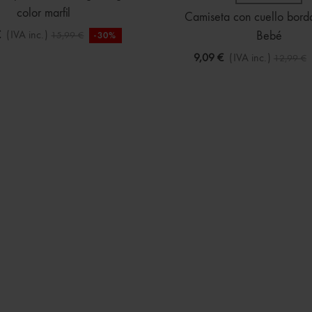
color marfil
Camiseta con cuello bord
€
(IVA inc.)
Bebé
15,99 €
-30%
9,09 €
(IVA inc.)
12,99 €