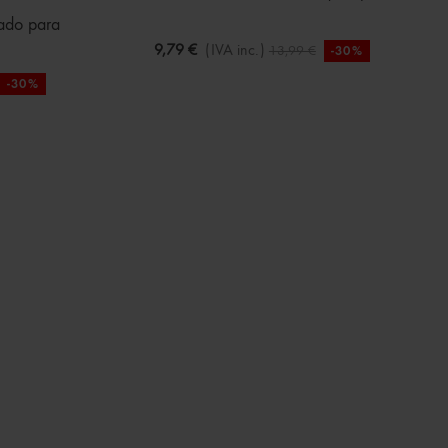
ado para
9,79 €
(IVA inc.)
13,99 €
-30%
-30%