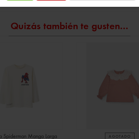
Quizás también te gusten...
a Spiderman Manga Larga
AGOTADO