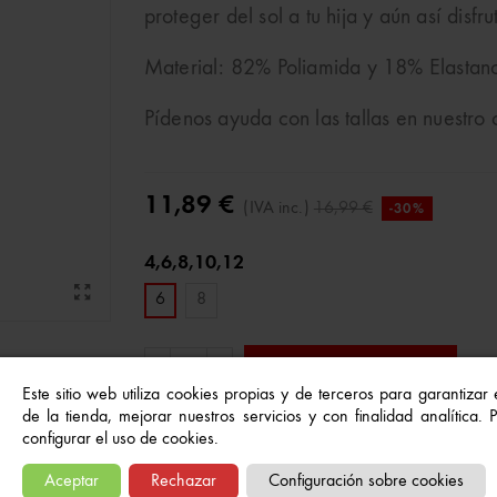
proteger del sol a tu hija y aún así disf
Material: 82% Poliamida y 18% Elastan
Pídenos ayuda con las tallas en nuestro
11,89 €
(IVA inc.)
16,99 €
-30%
4,6,8,10,12
6
8
Añadir al carrito
-
+
Este sitio web utiliza cookies propias y de terceros para garantizar
de la tienda, mejorar nuestros servicios y con finalidad analítica.
configurar el uso de cookies.
Referencia:
95096
Aceptar
Rechazar
Configuración sobre cookies
A Lista De Deseos