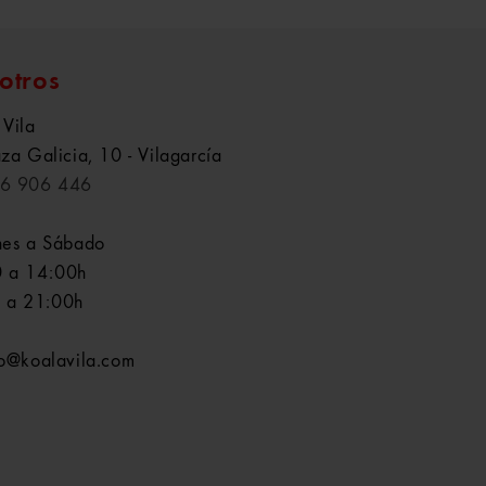
otros
 Vila
aza Galicia, 10 - Vilagarcía
6 906 446
nes a Sábado
 a 14:00h
 a 21:00h
fo@koalavila.com