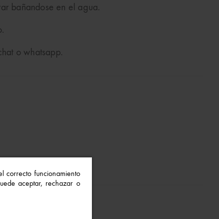
rutar bañandose en el agua.
o.
 chat o whatsapp.
 el correcto funcionamiento
 Puede aceptar, rechazar o