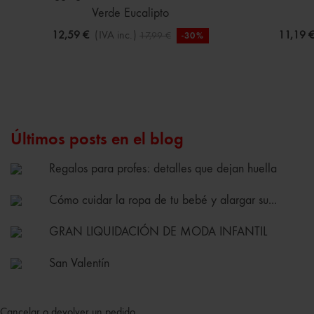
Verde Eucalipto
12,59 €
(IVA inc.)
11,19 
17,99 €
-30%
Últimos posts en el blog
Regalos para profes: detalles que dejan huella
Cómo cuidar la ropa de tu bebé y alargar su...
GRAN LIQUIDACIÓN DE MODA INFANTIL
San Valentín
Cancelar o devolver un pedido