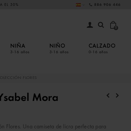
A EL 50%
886 906 446
0
NIÑA
NIÑO
CALZADO
3-16 años
3-16 años
0-16 años
OLECCIÓN FLORES
Ysabel Mora
 Flores. Una camiseta de licra perfecta para