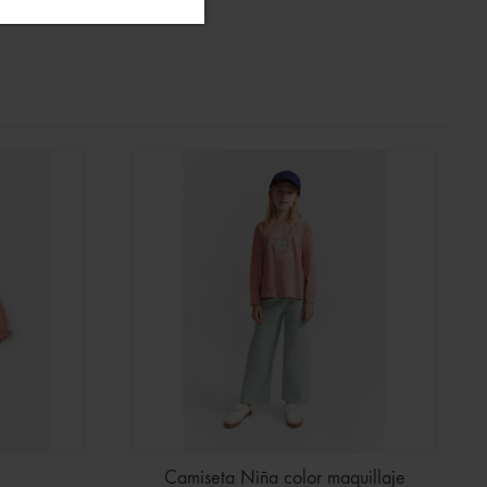
Camiseta Niña color maquillaje