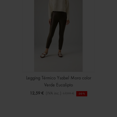
Legging Térmico Ysabel Mora color
Verde Eucalipto
12,59 €
(IVA inc.)
17,99 €
-30%