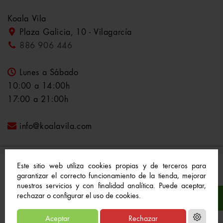
Koala Vila
Plaza Galicia, 10 - Vilagarcía
886 906 446
Lunes a Sábado
10:00 a 14:00h
17:00 a 21:00h
info@koalavila.com
Este sitio web utiliza cookies propias y de terceros para
garantizar el correcto funcionamiento de la tienda, mejorar
nuestros servicios y con finalidad analítica. Puede aceptar,
© 2021-2022 Koala Vila™. Todos los derechos
rechazar o configurar el uso de cookies.
reservados
Aceptar
Rechazar