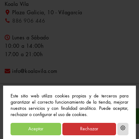
Koala Vila
Plaza Galicia, 10 - Vilagarcía
886 906 446
Lunes a Sábado
10:00 a 14:00h
17:00 a 21:00h
info@koalavila.com
Este sitio web utiliza cookies propias y de terceros para
garantizar el correcto funcionamiento de la tienda, mejorar
nuestros servicios y con finalidad analítica. Puede aceptar,
© 2021-2022 Koala Vila™. Todos los derechos
rechazar o configurar el uso de cookies.
reservados
Aceptar
Rechazar