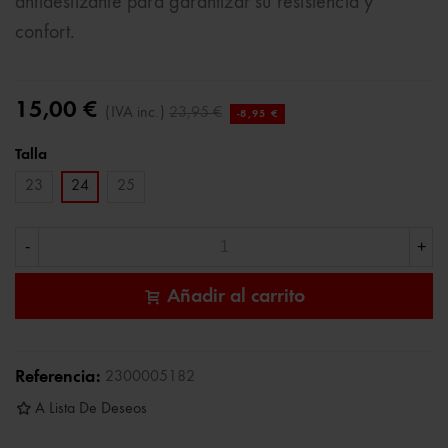
antideslizante para garantizar su resistencia y
confort.
15,00 €
(IVA inc.)
23,95 €
-8,95 €
Talla
23
24
25
-
+
Añadir al carrito
Referencia:
2300005182
A Lista De Deseos