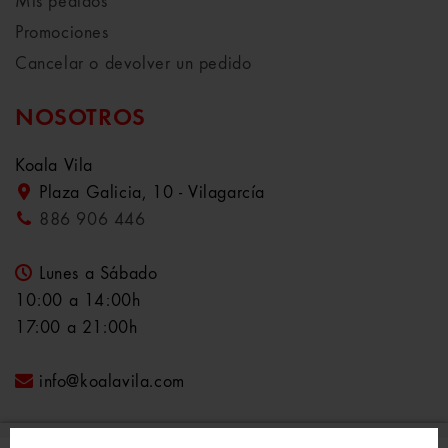
Mis pedidos
Promociones
Cancelar o devolver un pedido
NOSOTROS
Koala Vila
Plaza Galicia, 10 - Vilagarcía
886 906 446
Lunes a Sábado
10:00 a 14:00h
17:00 a 21:00h
info@koalavila.com