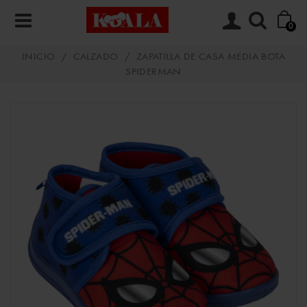
0
INICIO
/
CALZADO
/
ZAPATILLA DE CASA MEDIA BOTA
SPIDERMAN