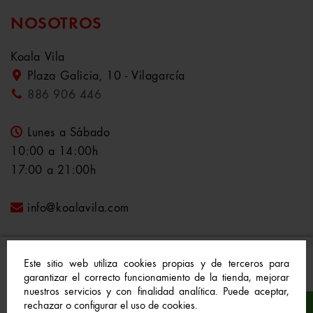
NOSOTROS
Koala Vila
Plaza Galicia, 10 - Vilagarcía
886 906 446
Lunes a Sábado
10:00 a 14:00h
17:00 a 21:00h
info@koalavila.com
Este sitio web utiliza cookies propias y de terceros para
garantizar el correcto funcionamiento de la tienda, mejorar
nuestros servicios y con finalidad analítica. Puede aceptar,
© 2021-2022 Koala Vila™. Todos los derechos
rechazar o configurar el uso de cookies.