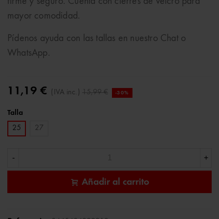
firme y seguro. Cuenta con cierres de velcro para
mayor comodidad.
Pídenos ayuda con las tallas en nuestro Chat o
WhatsApp.
11,19 €
(IVA inc.)
15,99 €
-30%
Talla
25
27
-
+
Añadir al carrito