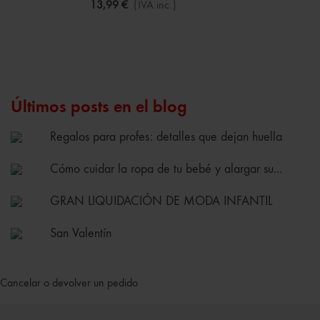
13,99 €
(IVA inc.)
Últimos posts en el blog
Regalos para profes: detalles que dejan huella
Cómo cuidar la ropa de tu bebé y alargar su...
GRAN LIQUIDACIÓN DE MODA INFANTIL
San Valentín
Cancelar o devolver un pedido