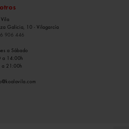
otros
 Vila
aza Galicia, 10 - Vilagarcía
6 906 446
nes a Sábado
 a 14:00h
 a 21:00h
fo@koalavila.com