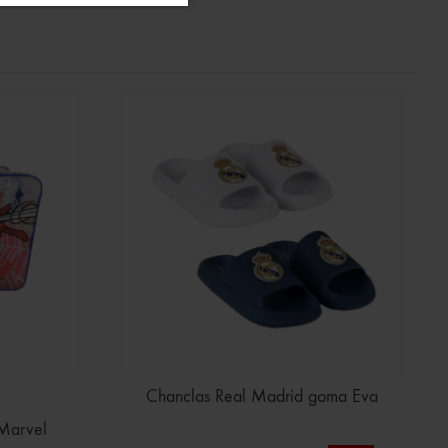
Chanclas Real Madrid goma Eva
 Marvel