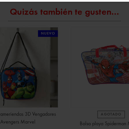
Quizás también te gusten...
NUEVO
rtameriendas 3D Vengadores
AGOTADO
Avengers Marvel
Bolsa playa Spiderman