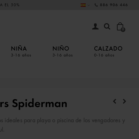
A EL 50%
886 906 446
0
NIÑA
NIÑO
CALZADO
3-16 años
3-16 años
0-16 años
rs Spiderman
 ideales para playa o piscina de los vengadores y
l.