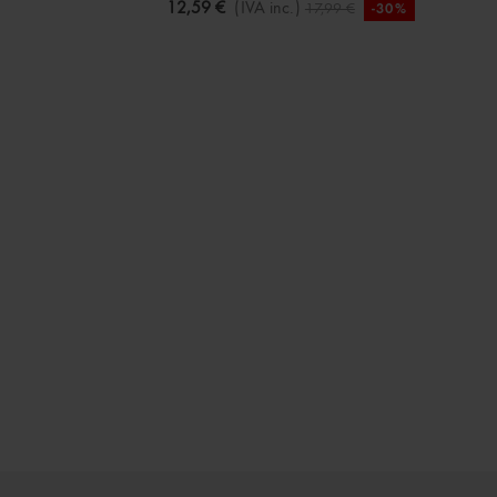
12,59 €
(IVA inc.)
17,99 €
-30%