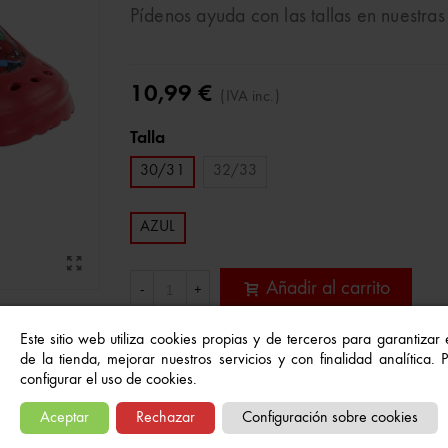
Pídenos ayuda con las tallas en nuestras
10,99 €
(IVA inc.)
Talla
30/31
32/33
AZUL
Añadir al carrito
-
+
Este sitio web utiliza cookies propias y de terceros para garantizar
Referencia:
de la tienda, mejorar nuestros servicios y con finalidad analítica.
8445484224337
configurar el uso de cookies.
A Lista De Deseos
Aceptar
Rechazar
Configuración sobre cookies