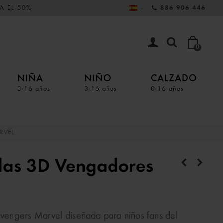
A EL 50%
886 906 446
0
NIÑA
NIÑO
CALZADO
3-16 años
3-16 años
0-16 años
RVEL
das 3D Vengadores
engers Marvel diseñada para niños fans del