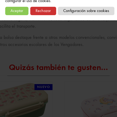
or su diseño en relieve con los icónicos superhéroes de Marv
configurar el uso de cookies.
tes, está pensada para el uso diario, garantizando comodidad 
Aceptar
Rechazar
Configuración sobre cookies
 de forma segura, manteniendo todo organizado durante la jornada
ilita el transporte.
a bolsa destaque frente a otros modelos convencionales, convi
tros accesorios escolares de los Vengadores.
Quizás también te gusten...
NUEVO