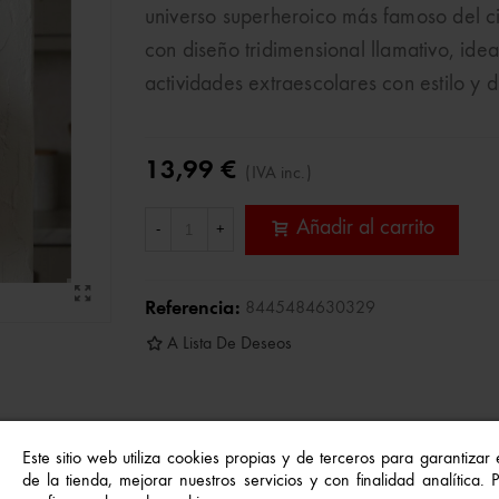
universo superheroico más famoso del cin
con diseño tridimensional llamativo, idea
actividades extraescolares con estilo y d
13,99 €
(IVA inc.)
Añadir al carrito
-
+
Referencia:
8445484630329
A Lista De Deseos
Este sitio web utiliza cookies propias y de terceros para garantizar
de la tienda, mejorar nuestros servicios y con finalidad analítica.