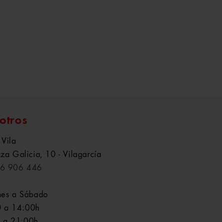
otros
 Vila
aza Galicia, 10 - Vilagarcía
6 906 446
nes a Sábado
 a 14:00h
 a 21:00h