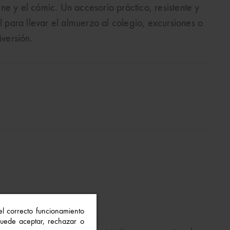
e y el cómic. Un accesorio práctico, resistente y
l para llevar el almuerzo al colegio, excursiones o
iversión.
 el correcto funcionamiento
 Puede aceptar, rechazar o