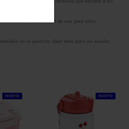
el, ofreciendo un acabado atractivo que encanta a los
y durabilidad.
 escolar. El cierre es fácil de usar para niños,
rtiéndola en un producto ideal tanto para uso escolar
NUEVO
NUEVO