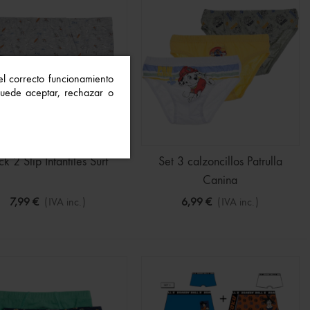
 el correcto funcionamiento
 Puede aceptar, rechazar o
ck 2 Slip Infantiles Surf
Set 3 calzoncillos Patrulla
Canina
7,99 €
(IVA inc.)
6,99 €
(IVA inc.)