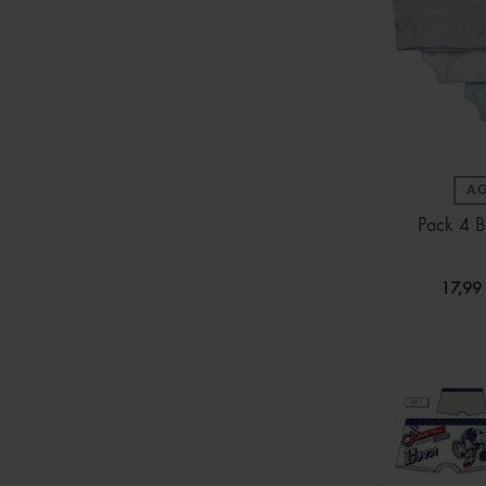
A
Pack 4 B
17,99