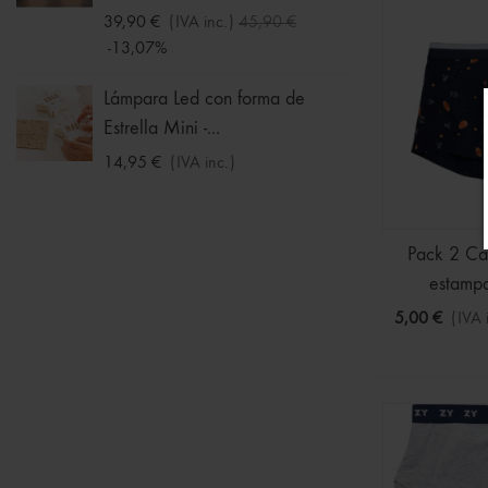
-30%
39,90 €
(IVA inc.)
45,90 €
-13,07%
Chalec
Niña
Lámpara Led con forma de
Estrella Mini -...
11,19 
-30%
14,95 €
(IVA inc.)
Pack 2 Cal
estamp
5,00 €
(IVA 