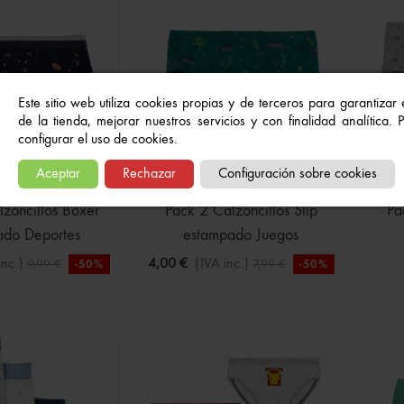
o En Azul Marino Para
Este sitio web utiliza cookies propias y de terceros para garantizar
€
(IVA inc.)
15,99 €
de la tienda, mejorar nuestros servicios y con finalidad analítica.
configurar el uso de cookies.
Aceptar
Rechazar
Configuración sobre cookies
zoncillos Bóxer
Pack 2 Calzoncillos Slip
Pa
ado Deportes
estampado Juegos
inc.)
4,00 €
(IVA inc.)
9,99 €
7,99 €
-50%
-50%