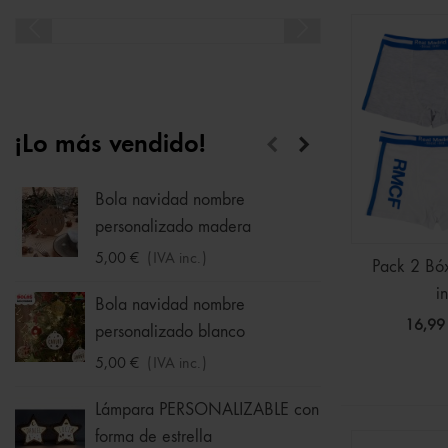
¡Lo más vendido!
Bola navidad nombre
Calcet
personalizado madera
1,75 €
5,00 €
(IVA inc.)
Pack 2 Bó
Hucha
in
Bola navidad nombre
33,95 
16,99
personalizado blanco
5,00 €
(IVA inc.)
Sudade
Ball -
Lámpara PERSONALIZABLE con
forma de estrella
16,09 