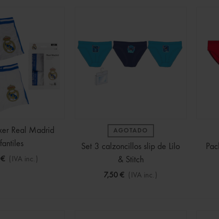
ines Bluey Surtidos
(IVA inc.)
2,50 €
-30%
xer Real Madrid
AGOTADO
 CAJA FUERTE colores
fantiles
Set 3 calzoncillos slip de Lilo
Pac
€
(IVA inc.)
 €
(IVA inc.)
& Stitch
7,50 €
(IVA inc.)
ra Infantil de Dragon
 Manga Larga
€
(IVA inc.)
22,99 €