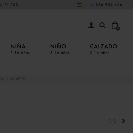
A EL 50%
886 906 446
0
NIÑA
NIÑO
CALZADO
3-16 años
3-16 años
0-16 años
OS / BOXERS
Sigu
1/2