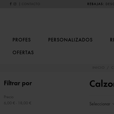
|
REBAJAS:
DESC
CONTACTO
PROFES
PERSONALIZADOS
R
OFERTAS
INICIO
/
C
Calzo
Filtrar por
Precio
6,00 € - 18,00 €
Seleccionar