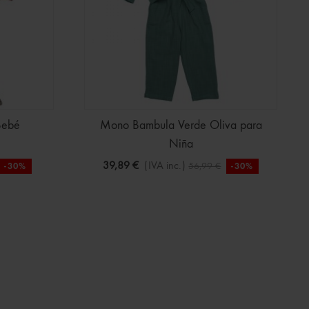
Bebé
Mono Bambula Verde Oliva para
Niña
39,89 €
(IVA inc.)
56,99 €
-30%
-30%