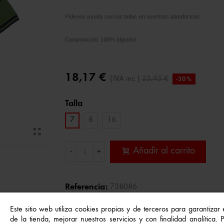
Pídenos ayuda con las tallas en nuestras plataformas.
Composición: 100% algodón
18,17 €
(IVA inc.)
25,95 €
-30%
Talla
7
8
16
Añadir al carrito
-
+
Referencia:
738086
A Lista De Deseos
Este sitio web utiliza cookies propias y de terceros para garantizar
de la tienda, mejorar nuestros servicios y con finalidad analítica.