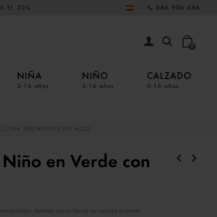
A EL 50%
886 906 446
0
NIÑA
NIÑO
CALZADO
3-16 años
3-16 años
0-16 años
E CON TIBURONES EN AZUL
 Niño en Verde con
nda ideal y divertida que tu hijo no se resistirá en poner.