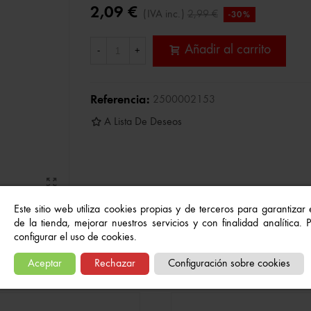
2,09 €
(IVA inc.)
2,99 €
-30%
Añadir al carrito
-
+
Referencia:
2500002153
A Lista De Deseos
Este sitio web utiliza cookies propias y de terceros para garantizar
de la tienda, mejorar nuestros servicios y con finalidad analítica.
configurar el uso de cookies.
Quizás también te gusten...
Aceptar
Rechazar
Configuración sobre cookies