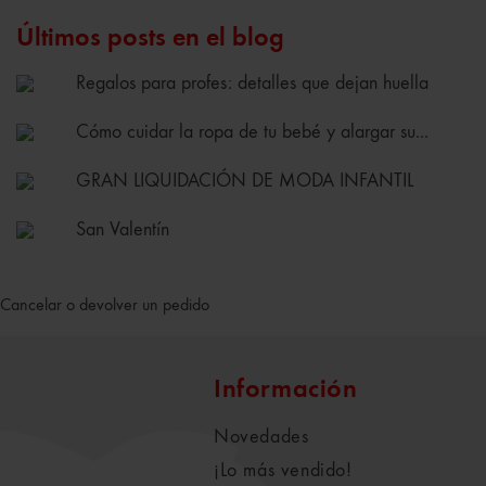
Últimos posts en el blog
Regalos para profes: detalles que dejan huella
Cómo cuidar la ropa de tu bebé y alargar su...
GRAN LIQUIDACIÓN DE MODA INFANTIL
San Valentín
Cancelar o devolver un pedido
Información
Novedades
¡Lo más vendido!