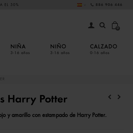
A EL 50%
886 906 446
0
NIÑA
NIÑO
CALZADO
3-16 años
3-16 años
0-16 años
ER
s Harry Potter
rojo y amarillo con estampado de Harry Potter.