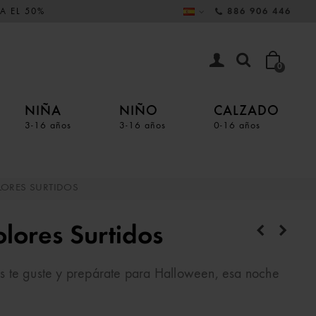
A EL 50%
886 906 446
0
NIÑA
NIÑO
CALZADO
3-16 años
3-16 años
0-16 años
ORES SURTIDOS
lores Surtidos
s te guste y prepárate para Halloween, esa noche