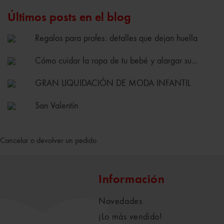
Últimos posts en el blog
Regalos para profes: detalles que dejan huella
Cómo cuidar la ropa de tu bebé y alargar su...
GRAN LIQUIDACIÓN DE MODA INFANTIL
San Valentín
Cancelar o devolver un pedido
Información
Novedades
¡Lo más vendido!