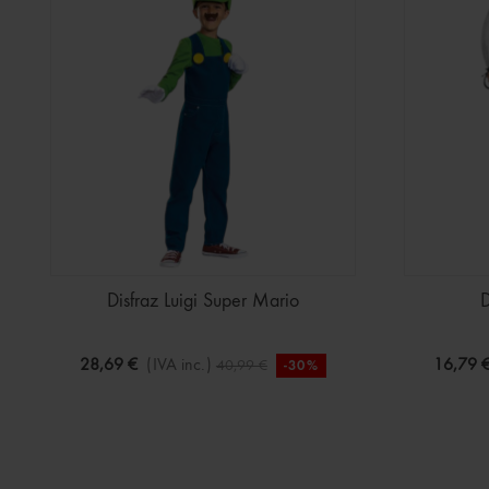
Disfraz Luigi Super Mario
D
28,69 €
(IVA inc.)
16,79 
40,99 €
-30%