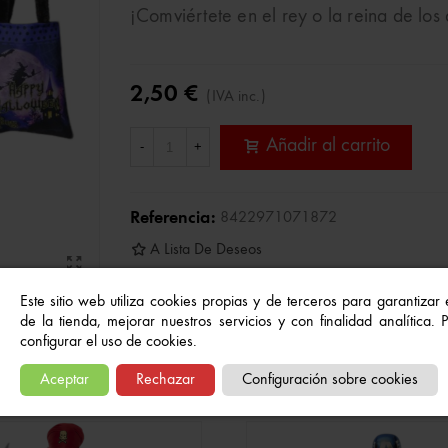
¡Comviértete en el rey o la reina de los 
2,50 €
(IVA inc.)
Añadir al carrito
-
+
Referencia:
8422971071872
A Lista De Deseos
Este sitio web utiliza cookies propias y de terceros para garantizar
de la tienda, mejorar nuestros servicios y con finalidad analítica.
configurar el uso de cookies.
Quizás también te gusten...
Aceptar
Rechazar
Configuración sobre cookies