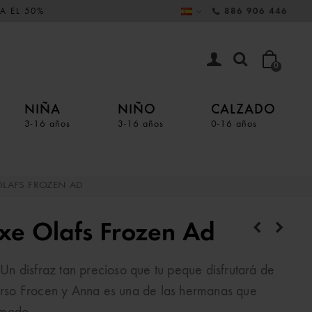
A EL 50%
886 906 446
0
NIÑA
NIÑO
CALZADO
3-16 años
3-16 años
0-16 años
OLAFS FROZEN AD
xe Olafs Frozen Ad
Un disfraz tan precioso que tu peque disfrutará de
verso Frocen y Anna es una de las hermanas que