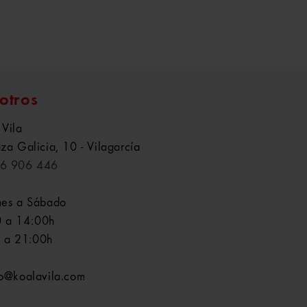
otros
 Vila
aza Galicia, 10 - Vilagarcía
6 906 446
nes a Sábado
 a 14:00h
 a 21:00h
fo@koalavila.com