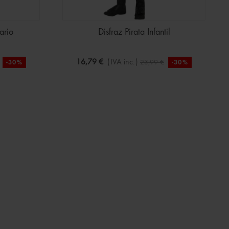
ario
Disfraz Pirata Infantil
16,79 €
(IVA inc.)
23,99 €
-30%
-30%