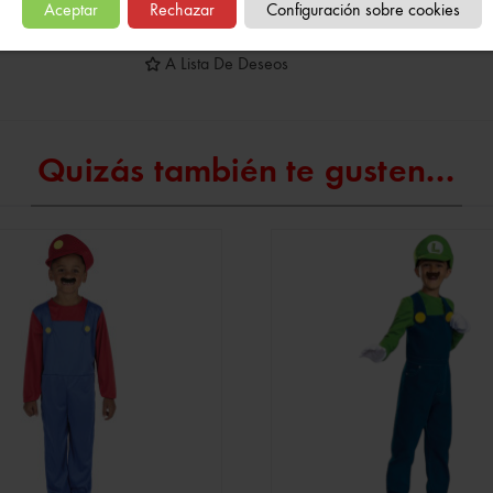
Aceptar
Rechazar
Configuración sobre cookies
Referencia:
640767
A Lista De Deseos
Quizás también te gusten...